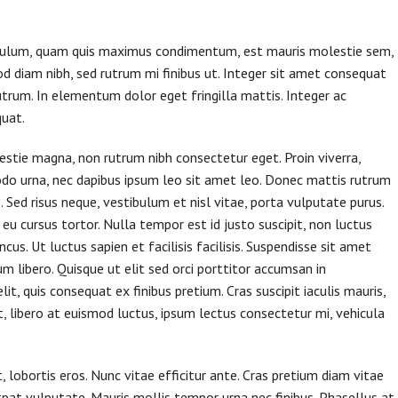
tibulum, quam quis maximus condimentum, est mauris molestie sem,
od diam nibh, sed rutrum mi finibus ut. Integer sit amet consequat
utrum. In elementum dolor eget fringilla mattis. Integer ac
quat.
tie magna, non rutrum nibh consectetur eget. Proin viverra,
do urna, nec dapibus ipsum leo sit amet leo. Donec mattis rutrum
Sed risus neque, vestibulum et nisl vitae, porta vulputate purus.
eu cursus tortor. Nulla tempor est id justo suscipit, non luctus
cus. Ut luctus sapien et facilisis facilisis. Suspendisse sit amet
um libero. Quisque ut elit sed orci porttitor accumsan in
it, quis consequat ex finibus pretium. Cras suscipit iaculis mauris,
it, libero at euismod luctus, ipsum lectus consectetur mi, vehicula
lobortis eros. Nunc vitae efficitur ante. Cras pretium diam vitae
pat vulputate. Mauris mollis tempor urna nec finibus. Phasellus at