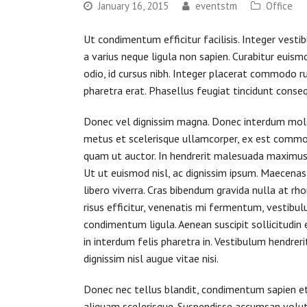
January 16, 2015
eventstm
Office
Ut condimentum efficitur facilisis. Integer ves
a varius neque ligula non sapien. Curabitur euism
odio, id cursus nibh. Integer placerat commodo r
pharetra erat. Phasellus feugiat tincidunt conse
Donec vel dignissim magna. Donec interdum moles
metus et scelerisque ullamcorper, ex est commo
quam ut auctor. In hendrerit malesuada maximus. 
Ut ut euismod nisl, ac dignissim ipsum. Maecenas 
libero viverra. Cras bibendum gravida nulla at rhon
risus efficitur, venenatis mi fermentum, vestibul
condimentum ligula. Aenean suscipit sollicitudin el
in interdum felis pharetra in. Vestibulum hendrer
dignissim nisl augue vitae nisi.
Donec nec tellus blandit, condimentum sapien et, 
aliquam scelerisque. Suspendisse accumsan volut