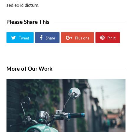
sed ex id dictum.
Please Share This
Tweet
Share
Plus one
Pin It
More of Our Work