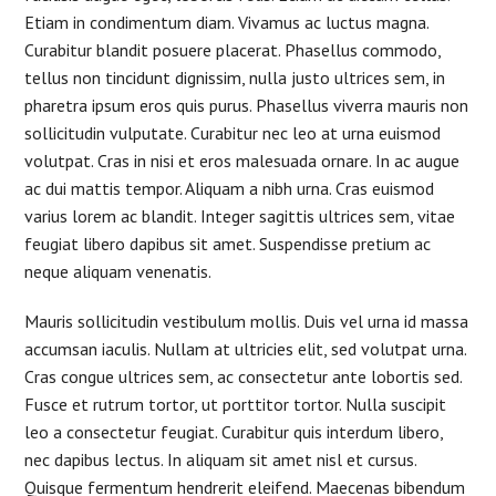
Etiam in condimentum diam. Vivamus ac luctus magna.
Curabitur blandit posuere placerat. Phasellus commodo,
tellus non tincidunt dignissim, nulla justo ultrices sem, in
pharetra ipsum eros quis purus. Phasellus viverra mauris non
sollicitudin vulputate. Curabitur nec leo at urna euismod
volutpat. Cras in nisi et eros malesuada ornare. In ac augue
ac dui mattis tempor. Aliquam a nibh urna. Cras euismod
varius lorem ac blandit. Integer sagittis ultrices sem, vitae
feugiat libero dapibus sit amet. Suspendisse pretium ac
neque aliquam venenatis.
Mauris sollicitudin vestibulum mollis. Duis vel urna id massa
accumsan iaculis. Nullam at ultricies elit, sed volutpat urna.
Cras congue ultrices sem, ac consectetur ante lobortis sed.
Fusce et rutrum tortor, ut porttitor tortor. Nulla suscipit
leo a consectetur feugiat. Curabitur quis interdum libero,
nec dapibus lectus. In aliquam sit amet nisl et cursus.
Quisque fermentum hendrerit eleifend. Maecenas bibendum